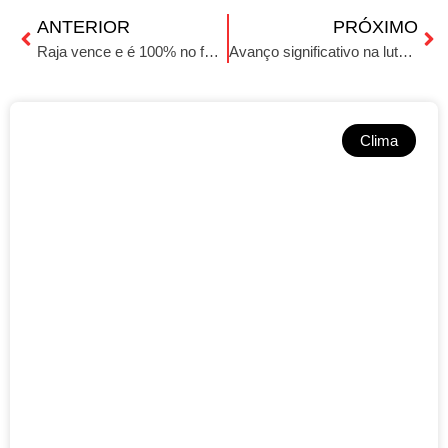
ANTERIOR
PRÓXIMO
Raja vence e é 100% no futsal Ibirubense
Avanço significativo na luta contra a AIDS com novo medicamento antirretroviral
Clima