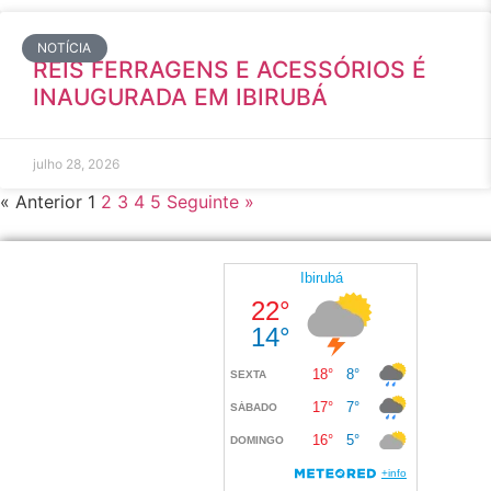
NOTÍCIA
REIS FERRAGENS E ACESSÓRIOS É
INAUGURADA EM IBIRUBÁ
julho 28, 2026
« Anterior
1
2
3
4
5
Seguinte »