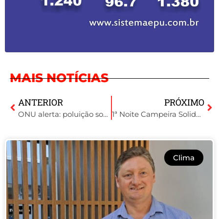
MAIS NOTÍCIAS
ANTERIOR
PRÓXIMO
ONU alerta: poluição sonora urbana é uma “ameaça global à saúde pública”
1ª Noite Campeira Solidária: Tapera se Une para Ajudar Vítimas das Enchentes
Clima