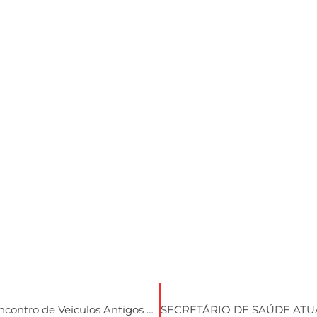
Praça central reúne grande público no 3º Encontro de Veículos Antigos em Ibirubá