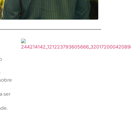
o
e
 sobre
a ser
ade.