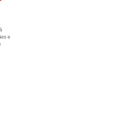
à
ães e
e