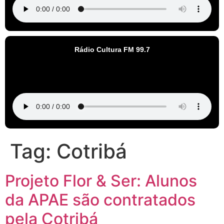
Rádio Cultura FM 99.7
Tag:
Cotribá
Projeto Flor & Ser: Alunos
da APAE são contratados
pela Cotribá