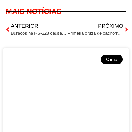
MAIS NOTÍCIAS
ANTERIOR
PRÓXIMO
Buracos na RS-223 causam transtornos e revolta entre motoristas
Primeira cruza de cachorro e raposa é descoberta no Brasil
Clima