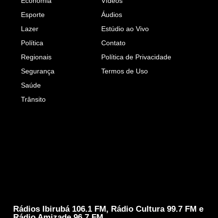
Economia
Vídeos
Esporte
Áudios
Lazer
Estúdio ao Vivo
Política
Contato
Regionais
Política de Privacidade
Segurança
Termos de Uso
Saúde
Trânsito
Rádios Ibirubá 106.1 FM, Rádio Cultura 99.7 FM e
Rádio Amizade 96.7 FM