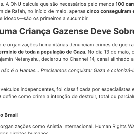
s. A ONU calcula que são necessários pelo menos
100 cam
m de Rafah, no início de maio, apenas
cinco conseguiram 
e idosos—são os primeiros a sucumbir.
huma Criança Gazense Deve Sobr
 e organizações humanitárias denunciam crimes de guerra,
rmínio de toda a população de Gaza
. No dia 13 de maio,
njamin Netanyahu, declarou no Channel 14, canal alinhado a
 não é o Hamas… Precisamos conquistar Gaza e colonizá-la
eículos independentes, foi classificada por especialistas 
efine como crime a intenção de destruir, total ou parcial
o Brasil
 organizações como Anistia Internacional, Human Rights W
 dos direitos humanos.