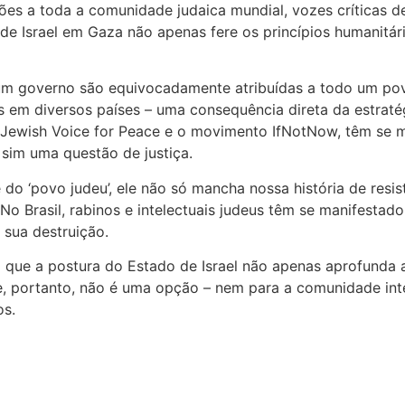
ões a toda a comunidade judaica mundial, vozes críticas d
ca de Israel em Gaza não apenas fere os princípios humani
um governo são equivocadamente atribuídas a todo um pov
eus em diversos países – uma consequência direta da estrat
o Jewish Voice for Peace e o movimento IfNotNow, têm se 
s sim uma questão de justiça.
o ‘povo judeu’, ele não só mancha nossa história de resi
a. No Brasil, rabinos e intelectuais judeus têm se manifes
 sua destruição.
ro que a postura do Estado de Israel não apenas aprofund
e, portanto, não é uma opção – nem para a comunidade int
os.