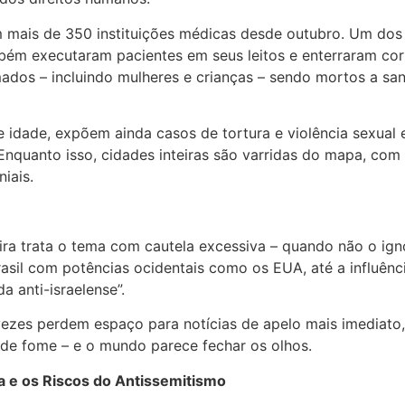
am mais de 350 instituições médicas desde outubro. Um dos
ambém executaram pacientes em seus leitos e enterraram c
mados – incluindo mulheres e crianças – sendo mortos a s
 de idade, expõem ainda casos de tortura e violência sexua
Enquanto isso, cidades inteiras são varridas do mapa, com
iais.
eira trata o tema com cautela excessiva – quando não o i
asil com potências ocidentais como os EUA, até a influênc
 anti-israelense”.
 vezes perdem espaço para notícias de apelo mais imediato
de fome – e o mundo parece fechar os olhos.
 e os Riscos do Antissemitismo