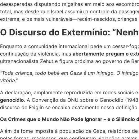
desesperadas disputando migalhas em meio aos escombro
total, mas desde que Israel assumiu o controle da passage
extrema, e os mais vulneráveis—recém-nascidos, crianças 
O Discurso do Extermínio: “Nen
Enquanto a comunidade internacional pede um cessar-fogo
continuação da violência, mas
abertamente pregam o exte
ultranacionalista Zehut e figura próxima ao governo de Be
“Toda criança, todo bebê em Gaza é um inimigo. O inimigo
vitória.”
A declaração, amplamente reproduzida em redes sociais e v
genocídio
. A Convenção da ONU sobre o Genocídio (1948) d
discurso de Feiglin se encaixa exatamente nessa definição.
Os Crimes que o Mundo Não Pode Ignorar – e o Silêncio d
Além da fome imposta à população de Gaza, relatórios de
pelas forças israelenses, que configuram violações graves