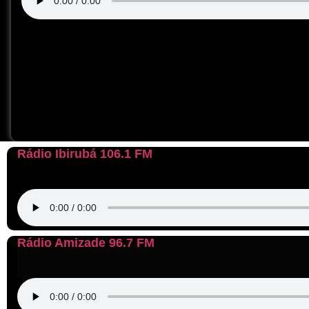
Rádio Ibirubá 106.1 FM
Rádio Amizade 96.7 FM