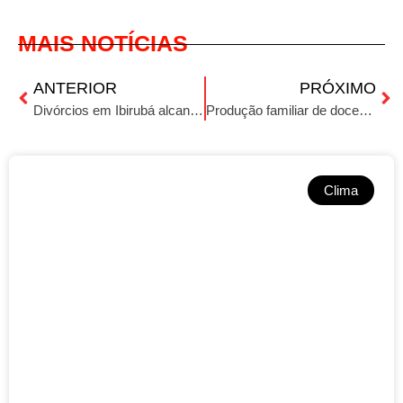
MAIS NOTÍCIAS
ANTERIOR
PRÓXIMO
Divórcios em Ibirubá alcança marca de 54 casos em 2023
Produção familiar de doces e salgados que encantam
Clima