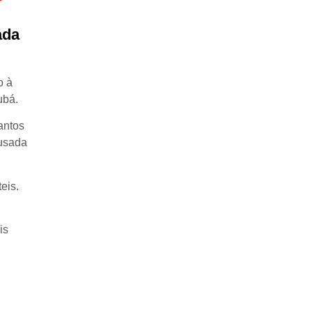
ada
o à
ubá.
antos
ousada
eis.
is