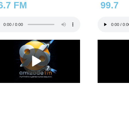
6.7 FM
99.7