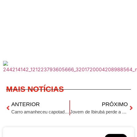
MAIS NOTÍCIAS
ANTERIOR
PRÓXIMO
Carro amanheceu capotado próximo a entrada da Asfuca nessa sexta feira (17).
Jovem de Ibirubá perde a vida em acidente na BR-282 em Santa Catarina.