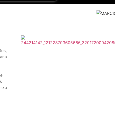
ãos,
ar a
 e
s
 e a