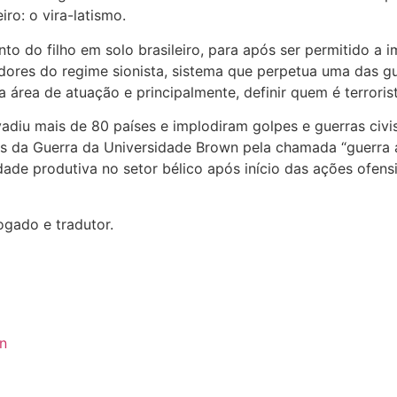
ro: o vira-latismo.
to do filho em solo brasileiro, para após ser permitido a 
ores do regime sionista, sistema que perpetua uma das gu
a área de atuação e principalmente, definir quem é terroris
adiu mais de 80 países e implodiram golpes e guerras civ
s da Guerra da Universidade Brown pela chamada “guerra an
e produtiva no setor bélico após início das ações ofensiv
gado e tradutor.