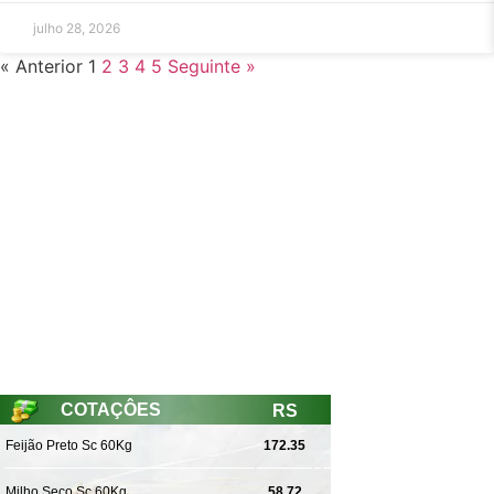
julho 28, 2026
« Anterior
1
2
3
4
5
Seguinte »