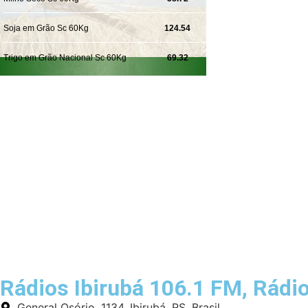
Rádios Ibirubá 106.1 FM, Rádi
General Osório, 1134, Ibirubá, RS, Brasil